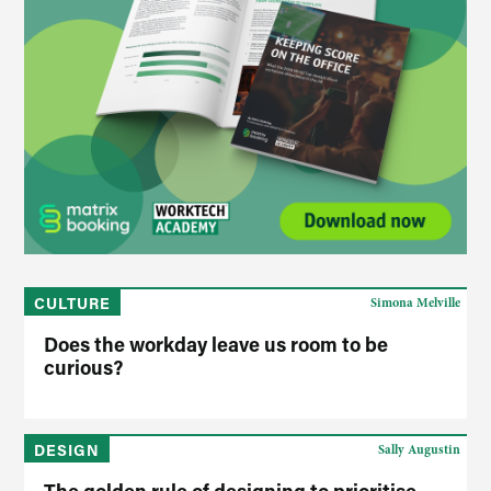
CULTURE
Simona Melville
Does the workday leave us room to be
curious?
DESIGN
Sally Augustin
The golden rule of designing to prioritise