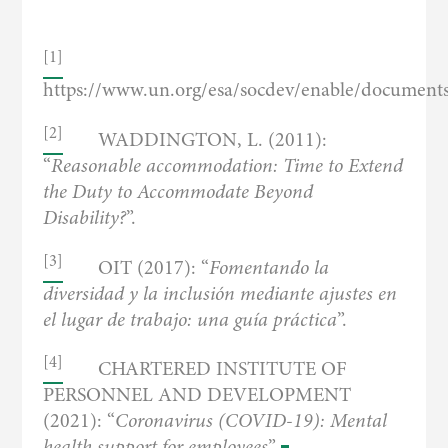
[1]
https://www.un.org/esa/socdev/enable/documents
[2]
WADDINGTON, L. (2011):
“
Reasonable accommodation: Time to Extend
the Duty to Accommodate Beyond
Disability?
”.
[3]
OIT (2017): “
Fomentando la
diversidad y la inclusión mediante ajustes en
el lugar de trabajo: una guía práctica
”.
[4]
CHARTERED INSTITUTE OF
PERSONNEL AND DEVELOPMENT
(2021): “
Coronavirus (COVID-19): Mental
health support for employees
”.