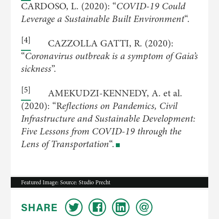
CARDOSO, L. (2020): “
COVID-19 Could
Leverage a Sustainable Built Environment
“.
[4]
CAZZOLLA GATTI, R. (2020):
“
Coronavirus outbreak is a symptom of Gaia’s
sickness
”.
[5]
AMEKUDZI-KENNEDY, A. et al.
(2020): “R
eflections on Pandemics, Civil
Infrastructure and Sustainable Development:
Five Lessons from COVID-19 through the
Lens of Transportation
“.
Featured Image: Source: Studio Precht
SHARE