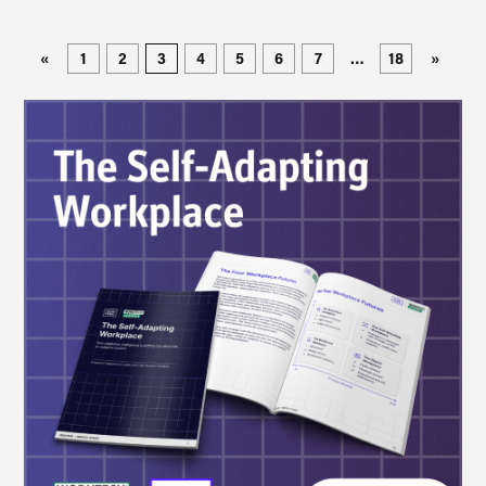
«
1
2
3
4
5
6
7
…
18
»